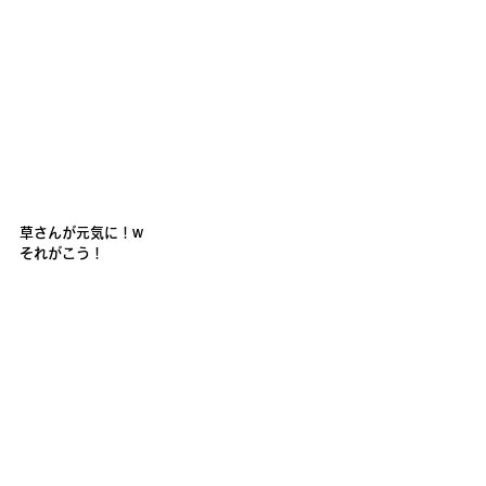
草さんが元気に！w
それがこう！