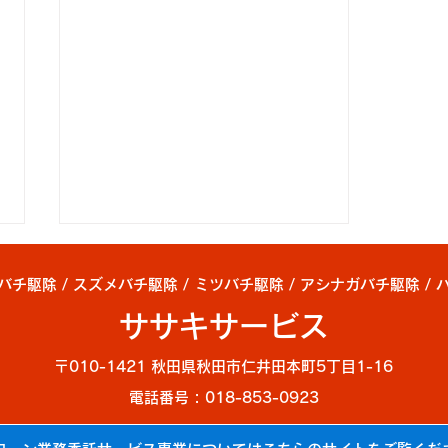
チ駆除 / スズメバチ駆除 / ミツバチ駆除 / アシナガバチ駆除 /
ササキサービス
蜂の蜂撤去
〒010-1421 秋田県秋田市仁井田本町5丁目1-16
電話番号 : 018-853-0923